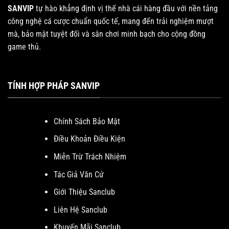
SANVIP
tự hào khẳng định vị thế nhà cái hàng đầu với nền tảng
công nghệ cá cược chuẩn quốc tế, mang đến trải nghiệm mượt
mà, bảo mật tuyệt đối và sân chơi minh bạch cho cộng đồng
game thủ.
TÍNH HỢP PHÁP SANVIP
Chính Sách Bảo Mật
Điều Khoản Điều Kiện
Miễn Trừ Trách Nhiệm
Tác Giả Văn Cứ
Giới Thiệu Sanclub
Liên Hệ Sanclub
Khuyến Mãi Sanclub