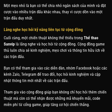
Một mẹo nhỏ là bạn có thể chia nhỏ ngân sách của mình và đặt
cược vào nhiều trận đấu khác nhau, thay vì cược dồn vào một
trận đấu duy nhất.
Lắng nghe học hỏi kỹ năng liên tục từ cộng đồng
Cuối cùng, một chiến thuật không thể thiếu trong
Thể thao
Sanvip
là lắng nghe và học hỏi từ cộng đồng. Cộng đồng game
thủ luôn chia sẻ kinh nghiệm, mẹo chơi và thông tin hữu ích về
các trận đấu.
Bạn có thể tham gia vào các diễn đàn, nhóm Facebook hoặc các
kênh Zalo, Telegram để trao đổi, học hỏi kinh nghiệm và cập
nhật thông tin mới nhất về các trận đấu.
Tham gia vào cộng đồng giúp bạn không chỉ học hỏi thêm chiến
thuật mà còn có thể nhận được những mã khuyến mãi, code
miễn phí từ cổng game, giúp tăng cơ hội chiến thắng.