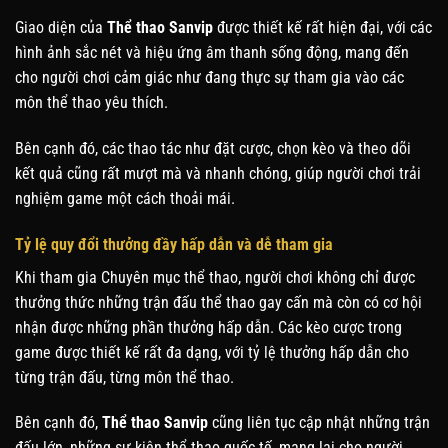
Giao diện của
Thể thao Sanvip
được thiết kế rất hiện đại, với các
hình ảnh sắc nét và hiệu ứng âm thanh sống động, mang đến
cho người chơi cảm giác như đang thực sự tham gia vào các
môn thể thao yêu thích.
Bên cạnh đó, các thao tác như đặt cược, chọn kèo và theo dõi
kết quả cũng rất mượt mà và nhanh chóng, giúp người chơi trải
nghiệm game một cách thoải mái.
Tỷ lệ quy đổi thưởng đầy hấp dẫn và dễ tham gia
Khi tham gia Chuyên mục thể thao, người chơi không chỉ được
thưởng thức những trận đấu thể thao gay cấn mà còn có cơ hội
nhận được những phần thưởng hấp dẫn. Các kèo cược trong
game được thiết kế rất đa dạng, với tỷ lệ thưởng hấp dẫn cho
từng trận đấu, từng môn thể thao.
Bên cạnh đó,
Thể thao Sanvip
cũng liên tục cập nhật những trận
đấu lớn, những sự kiện thể thao quốc tế, mang lại cho người