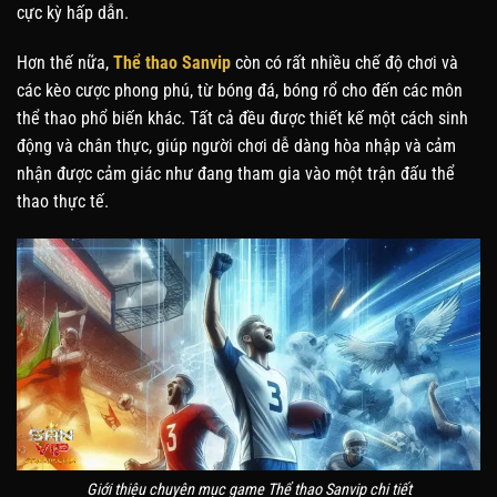
cực kỳ hấp dẫn.
Hơn thế nữa,
Thể thao Sanvip
còn có rất nhiều chế độ chơi và
các kèo cược phong phú, từ bóng đá, bóng rổ cho đến các môn
thể thao phổ biến khác. Tất cả đều được thiết kế một cách sinh
động và chân thực, giúp người chơi dễ dàng hòa nhập và cảm
nhận được cảm giác như đang tham gia vào một trận đấu thể
thao thực tế.
Giới thiệu chuyên mục game Thể thao Sanvip chi tiết