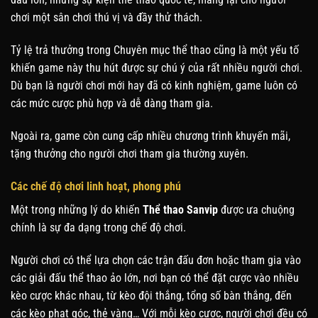
chơi một sân chơi thú vị và đầy thử thách.
Tỷ lệ trả thưởng trong Chuyên mục thể thao cũng là một yếu tố
khiến game này thu hút được sự chú ý của rất nhiều người chơi.
Dù bạn là người chơi mới hay đã có kinh nghiệm, game luôn có
các mức cược phù hợp và dễ dàng tham gia.
Ngoài ra, game còn cung cấp nhiều chương trình khuyến mãi,
tặng thưởng cho người chơi tham gia thường xuyên.
Các chế độ chơi linh hoạt, phong phú
Một trong những lý do khiến
Thể thao Sanvip
được ưa chuộng
chính là sự đa dạng trong chế độ chơi.
Người chơi có thể lựa chọn các trận đấu đơn hoặc tham gia vào
các giải đấu thể thao ảo lớn, nơi bạn có thể đặt cược vào nhiều
kèo cược khác nhau, từ kèo đội thắng, tổng số bàn thắng, đến
các kèo phạt góc, thẻ vàng… Với mỗi kèo cược, người chơi đều có