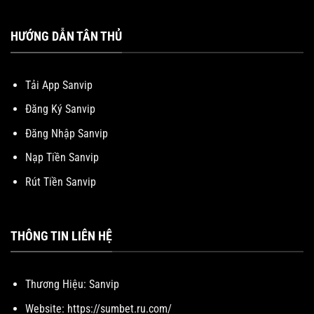
HƯỚNG DẪN TÂN THỦ
Tải App Sanvip
Đăng Ký Sanvip
Đăng Nhập Sanvip
Nạp Tiền Sanvip
Rút Tiền Sanvip
THÔNG TIN LIÊN HỆ
Thương Hiệu: Sanvip
Website:
https://sumbet.ru.com/