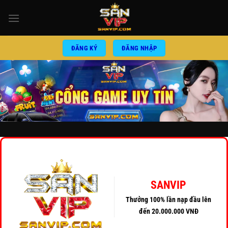
Bỏ
qua
nội
dung
ĐĂNG KÝ
ĐĂNG NHẬP
SANVIP
Thưởng 100% lần nạp đầu lên
đến 20.000.000 VNĐ