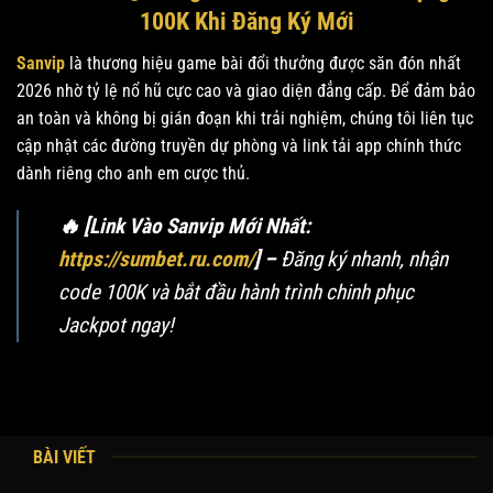
100K Khi Đăng Ký Mới
Sanvip
là thương hiệu game bài đổi thưởng được săn đón nhất
2026 nhờ tỷ lệ nổ hũ cực cao và giao diện đẳng cấp. Để đảm bảo
an toàn và không bị gián đoạn khi trải nghiệm, chúng tôi liên tục
cập nhật các đường truyền dự phòng và link tải app chính thức
dành riêng cho anh em cược thủ.
🔥
[Link Vào Sanvip Mới Nhất:
https://sumbet.ru.com/
]
–
Đăng ký nhanh, nhận
code 100K và bắt đầu hành trình chinh phục
Jackpot ngay!
BÀI VIẾT