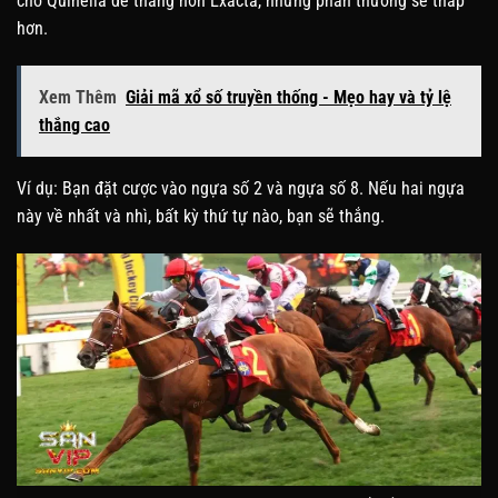
cho Quinella dễ thắng hơn Exacta, nhưng phần thưởng sẽ thấp
hơn.
Xem Thêm
Giải mã xổ số truyền thống - Mẹo hay và tỷ lệ
thắng cao
Ví dụ: Bạn đặt cược vào ngựa số 2 và ngựa số 8. Nếu hai ngựa
này về nhất và nhì, bất kỳ thứ tự nào, bạn sẽ thắng.