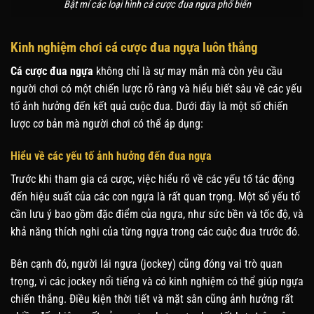
Bật mí các loại hình cá cược đua ngựa phổ biến
Kinh nghiệm chơi cá cược đua ngựa luôn thắng
Cá cược đua ngựa
không chỉ là sự may mắn mà còn yêu cầu
người chơi có một chiến lược rõ ràng và hiểu biết sâu về các yếu
tố ảnh hưởng đến kết quả cuộc đua. Dưới đây là một số chiến
lược cơ bản mà người chơi có thể áp dụng:
Hiểu về các yếu tố ảnh hưởng đến đua ngựa
Trước khi tham gia cá cược, việc hiểu rõ về các yếu tố tác động
đến hiệu suất của các con ngựa là rất quan trọng. Một số yếu tố
cần lưu ý bao gồm đặc điểm của ngựa, như sức bền và tốc độ, và
khả năng thích nghi của từng ngựa trong các cuộc đua trước đó.
Bên cạnh đó, người lái ngựa (jockey) cũng đóng vai trò quan
trọng, vì các jockey nổi tiếng và có kinh nghiệm có thể giúp ngựa
chiến thắng. Điều kiện thời tiết và mặt sân cũng ảnh hưởng rất