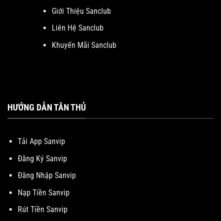
Giới Thiệu Sanclub
Liên Hệ Sanclub
Khuyến Mãi Sanclub
HƯỚNG DẪN TÂN THỦ
Tải App Sanvip
Đăng Ký Sanvip
Đăng Nhập Sanvip
Nạp Tiền Sanvip
Rút Tiền Sanvip