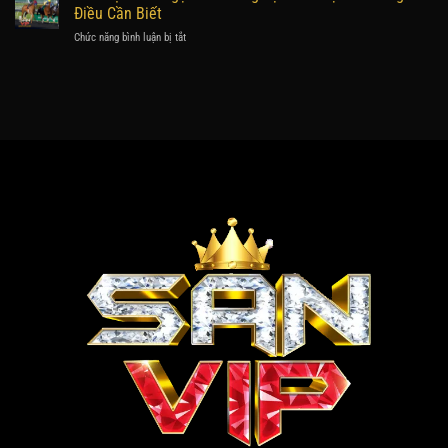
Đua
Chi
Điều Cần Biết
Thắng
Chó
Tiết
Khi
Chức năng bình luận bị tắt
ở
–
Từ
Chơi
Cá
Hình
A-
Cược
Thức
Z
Đua
Giải
Cho
Ngựa
Trí
Người
–
Kịch
Mới
Trải
Tính
Nghiệm
Và
Thú
Hấp
Vị
Dẫn
Và
Những
Điều
Cần
Biết