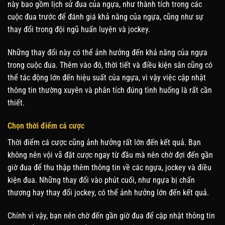
này bao gồm lịch sử đua của ngựa, như thành tích trong các
cuộc đua trước để đánh giá khả năng của ngựa, cũng như sự
thay đổi trong đội ngũ huấn luyện và jockey.
Những thay đổi này có thể ảnh hưởng đến khả năng của ngựa
trong cuộc đua. Thêm vào đó, thời tiết và điều kiện sân cũng có
thể tác động lớn đến hiệu suất của ngựa, vì vậy việc cập nhật
thông tin thường xuyên và phân tích đúng tình huống là rất cần
thiết.
Chọn thời điểm cá cược
Thời điểm cá cược cũng ảnh hưởng rất lớn đến kết quả. Bạn
không nên vội vã đặt cược ngay từ đầu mà nên chờ đợi đến gần
giờ đua để thu thập thêm thông tin về các ngựa, jockey và điều
kiện đua. Những thay đổi vào phút cuối, như ngựa bị chấn
thương hay thay đổi jockey, có thể ảnh hưởng lớn đến kết quả.
Chính vì vậy, bạn nên chờ đến gần giờ đua để cập nhật thông tin