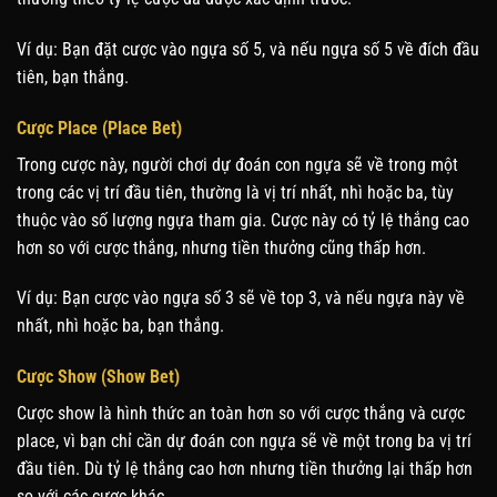
Ví dụ: Bạn đặt cược vào ngựa số 5, và nếu ngựa số 5 về đích đầu
tiên, bạn thắng.
Cược Place (Place Bet)
Trong cược này, người chơi dự đoán con ngựa sẽ về trong một
trong các vị trí đầu tiên, thường là vị trí nhất, nhì hoặc ba, tùy
thuộc vào số lượng ngựa tham gia. Cược này có tỷ lệ thắng cao
hơn so với cược thắng, nhưng tiền thưởng cũng thấp hơn.
Ví dụ: Bạn cược vào ngựa số 3 sẽ về top 3, và nếu ngựa này về
nhất, nhì hoặc ba, bạn thắng.
Cược Show (Show Bet)
Cược show là hình thức an toàn hơn so với cược thắng và cược
place, vì bạn chỉ cần dự đoán con ngựa sẽ về một trong ba vị trí
đầu tiên. Dù tỷ lệ thắng cao hơn nhưng tiền thưởng lại thấp hơn
so với các cược khác.