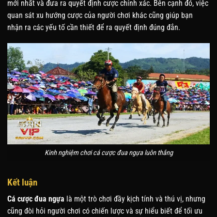
mới nhất và đưa ra quyết định cược chính xác. Bên cạnh đó, việc
quan sát xu hướng cược của người chơi khác cũng giúp bạn
nhận ra các yếu tố cần thiết để ra quyết định đúng đắn.
Kinh nghiệm chơi cá cược đua ngựa luôn thắng
Kết luận
Cá cược đua ngựa
là một trò chơi đầy kịch tính và thú vị, nhưng
cũng đòi hỏi người chơi có chiến lược và sự hiểu biết để tối ưu