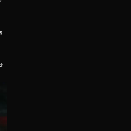
ng
ch