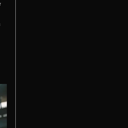
Đua
Trí
ư
Mới
Ngựa
Kịch
–
Tính
Trải
Và
Nghiệm
Hấp
c
Thú
Dẫn
Vị
Và
Những
Điều
Cần
Biết