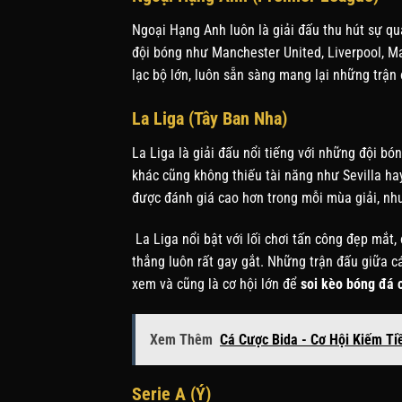
Ngoại Hạng Anh luôn là giải đấu thu hút sự q
đội bóng như Manchester United, Liverpool, M
lạc bộ lớn, luôn sẵn sàng mang lại những trận 
La Liga (Tây Ban Nha)
La Liga là giải đấu nổi tiếng với những đội b
khác cũng không thiếu tài năng như Sevilla ha
được đánh giá cao hơn trong mỗi mùa giải, như
La Liga nổi bật với lối chơi tấn công đẹp mắt, 
thắng luôn rất gay gắt. Những trận đấu giữa c
xem và cũng là cơ hội lớn để
soi kèo bóng đá 
Xem Thêm
Cá Cược Bida - Cơ Hội Kiếm Tiề
Serie A (Ý)