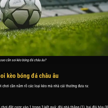
 sao cần soi kèo bóng đá châu âu?
soi kèo bóng đá châu âu
ời chơi cần nắm rõ các loại kèo mà nhà cái thường đưa ra:
chơi đặt cược vào 1 trong 3 kết quả: đội nhà thắng (1), hai đội hòa (X