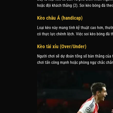
hoặc đội khách thắng (2). Soi kèo bóng đá theo
Kèo châu Á (handicap)
Loại kèo này mang tính kỹ thuật cao hơn, thư
có thực lực chênh lệch. Việc soi kèo bóng đá 
Kèo tài xỉu (Over/Under)
Người chơi sẽ dự đoán tổng số bàn thắng của t
chơi tấn công mạnh hoặc phòng ngự chắc chắn