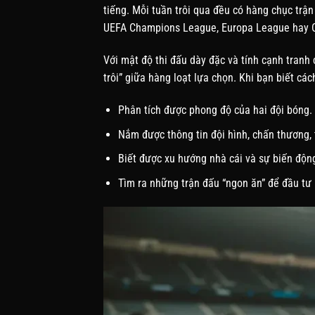
tiếng. Mỗi tuần trôi qua đều có hàng chục trận
UEFA Champions League, Europa League hay 
Với mật độ thi đấu dày đặc và tính cạnh tranh
trôi” giữa hàng loạt lựa chọn. Khi bạn biết các
Phân tích được phong độ của hai đội bóng.
Nắm được thông tin đội hình, chấn thương, 
Biết được xu hướng nhà cái và sự biến độn
Tìm ra những trận đấu “ngon ăn” để đầu tư 