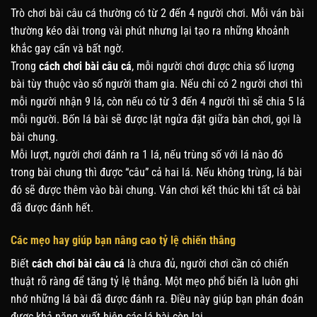
Trò chơi bài câu cá thường có từ 2 đến 4 người chơi. Mỗi ván bài
thường kéo dài trong vài phút nhưng lại tạo ra những khoảnh
khắc gay cấn và bất ngờ.
Trong
cách chơi bài câu cá
, mỗi người chơi được chia số lượng
bài tùy thuộc vào số người tham gia. Nếu chỉ có 2 người chơi thì
mỗi người nhận 9 lá, còn nếu có từ 3 đến 4 người thì sẽ chia 5 lá
mỗi người. Bốn lá bài sẽ được lật ngửa đặt giữa bàn chơi, gọi là
bài chung.
Mỗi lượt, người chơi đánh ra 1 lá, nếu trùng số với lá nào đó
trong bài chung thì được “câu” cả hai lá. Nếu không trùng, lá bài
đó sẽ được thêm vào bài chung. Ván chơi kết thúc khi tất cả bài
đã được đánh hết.
Các mẹo hay giúp bạn nâng cao tỷ lệ chiến thắng
Biết
cách chơi bài câu cá
là chưa đủ, người chơi cần có chiến
thuật rõ ràng để tăng tỷ lệ thắng. Một mẹo phổ biến là luôn ghi
nhớ những lá bài đã được đánh ra. Điều này giúp bạn phán đoán
được khả năng xuất hiện các lá bài còn lại.