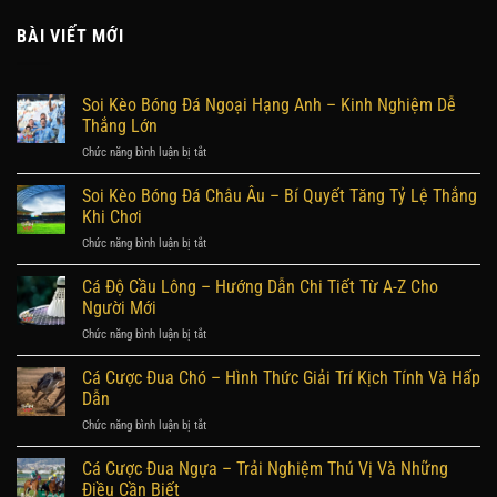
BÀI VIẾT MỚI
Soi Kèo Bóng Đá Ngoại Hạng Anh – Kinh Nghiệm Dễ
Thắng Lớn
Chức năng bình luận bị tắt
ở
Soi
Kèo
Soi Kèo Bóng Đá Châu Âu – Bí Quyết Tăng Tỷ Lệ Thắng
Bóng
Khi Chơi
Đá
Chức năng bình luận bị tắt
ở
Ngoại
Soi
Hạng
Kèo
Cá Độ Cầu Lông – Hướng Dẫn Chi Tiết Từ A-Z Cho
Anh
Bóng
–
Người Mới
Đá
Kinh
Chức năng bình luận bị tắt
ở
Châu
Nghiệm
Cá
Âu
Dễ
Độ
Cá Cược Đua Chó – Hình Thức Giải Trí Kịch Tính Và Hấp
–
Thắng
Cầu
Bí
Dẫn
Lớn
Lông
Quyết
Chức năng bình luận bị tắt
ở
–
Tăng
Cá
Hướng
Tỷ
Cược
Cá Cược Đua Ngựa – Trải Nghiệm Thú Vị Và Những
Dẫn
Lệ
Đua
Chi
Điều Cần Biết
Thắng