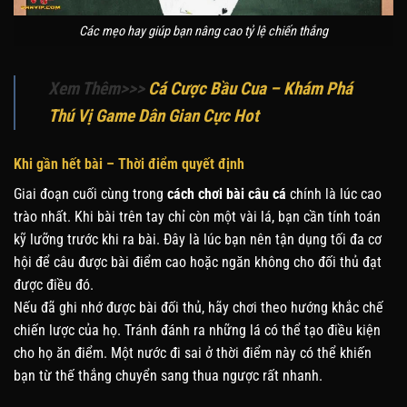
Các mẹo hay giúp bạn nâng cao tỷ lệ chiến thắng
Xem Thêm>>>
Cá Cược Bầu Cua – Khám Phá
Thú Vị Game Dân Gian Cực Hot
Khi gần hết bài – Thời điểm quyết định
Giai đoạn cuối cùng trong
cách chơi bài câu cá
chính là lúc cao
trào nhất. Khi bài trên tay chỉ còn một vài lá, bạn cần tính toán
kỹ lưỡng trước khi ra bài. Đây là lúc bạn nên tận dụng tối đa cơ
hội để câu được bài điểm cao hoặc ngăn không cho đối thủ đạt
được điều đó.
Nếu đã ghi nhớ được bài đối thủ, hãy chơi theo hướng khắc chế
chiến lược của họ. Tránh đánh ra những lá có thể tạo điều kiện
cho họ ăn điểm. Một nước đi sai ở thời điểm này có thể khiến
bạn từ thế thắng chuyển sang thua ngược rất nhanh.