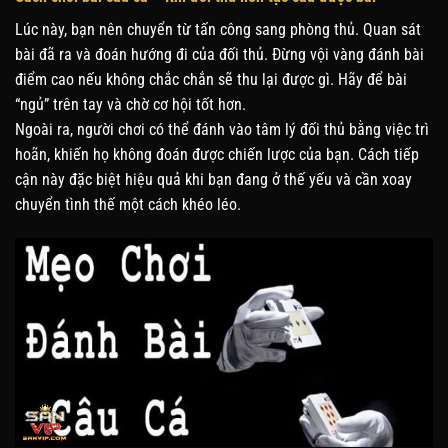
Lúc này, bạn nên chuyển từ tấn công sang phòng thủ. Quan sát
bài đã ra và đoán hướng đi của đối thủ. Đừng vội vàng đánh bài
điểm cao nếu không chắc chắn sẽ thu lại được gì. Hãy để bài
“ngủ” trên tay và chờ cơ hội tốt hơn.
Ngoài ra, người chơi có thể đánh vào tâm lý đối thủ bằng việc trì
hoãn, khiến họ không đoán được chiến lược của bạn. Cách tiếp
cận này đặc biệt hiệu quả khi bạn đang ở thế yếu và cần xoay
chuyển tình thế một cách khéo léo.