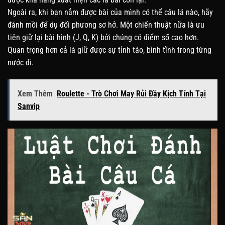
Ngoài ra, khi bạn nắm được bài của mình có thể câu lá nào, hãy
đánh mồi để dụ đối phương sơ hở. Một chiến thuật nữa là ưu
tiên giữ lại bài hình (J, Q, K) bởi chúng có điểm số cao hơn.
Quan trọng hơn cả là giữ được sự tỉnh táo, bình tĩnh trong từng
nước đi.
Xem Thêm
Roulette - Trò Chơi May Rủi Đầy Kịch Tính Tại
Sanvip