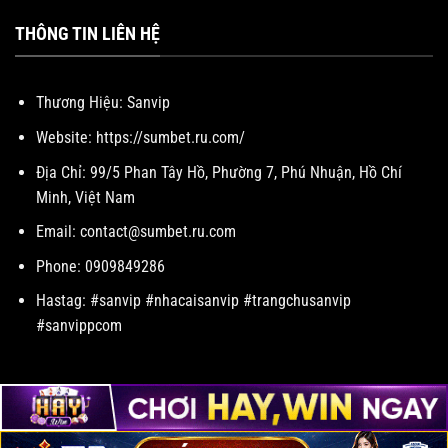
THÔNG TIN LIÊN HỆ
Thương Hiệu: Sanvip
Website:
https://sumbet.ru.com/
Địa Chỉ: 99/5 Phan Tây Hồ, Phường 7, Phú Nhuận, Hồ Chí
Minh, Việt Nam
Email:
contact@sumbet.ru.com
Phone: 0909849286
Hastag: #sanvip #nhacaisanvip #trangchusanvip
#sanvippcom