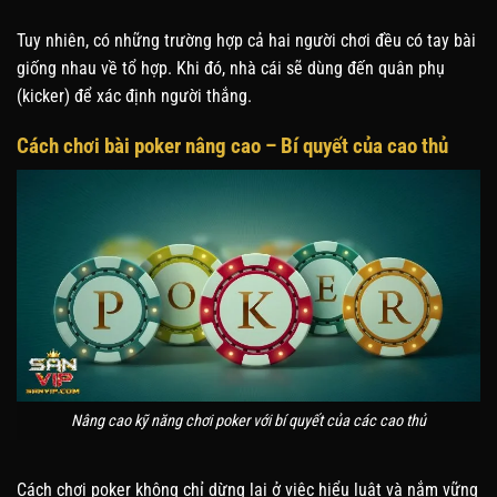
Tuy nhiên, có những trường hợp cả hai người chơi đều có tay bài
giống nhau về tổ hợp. Khi đó, nhà cái sẽ dùng đến quân phụ
(kicker) để xác định người thắng.
Cách chơi bài poker nâng cao – Bí quyết của cao thủ
Nâng cao kỹ năng chơi poker với bí quyết của các cao thủ
Cách chơi poker không chỉ dừng lại ở việc hiểu luật và nắm vững