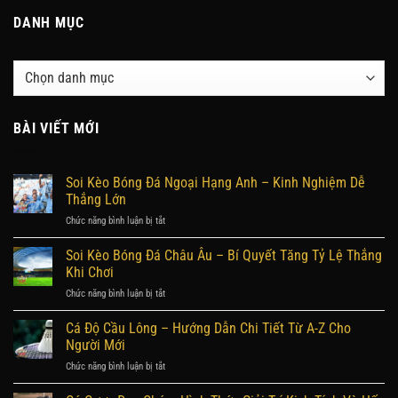
DANH MỤC
Danh
mục
BÀI VIẾT MỚI
Soi Kèo Bóng Đá Ngoại Hạng Anh – Kinh Nghiệm Dễ
Thắng Lớn
Chức năng bình luận bị tắt
ở
Soi
Kèo
Soi Kèo Bóng Đá Châu Âu – Bí Quyết Tăng Tỷ Lệ Thắng
Bóng
Khi Chơi
Đá
Chức năng bình luận bị tắt
ở
Ngoại
Soi
Hạng
Kèo
Cá Độ Cầu Lông – Hướng Dẫn Chi Tiết Từ A-Z Cho
Anh
Bóng
–
Người Mới
Đá
Kinh
Chức năng bình luận bị tắt
ở
Châu
Nghiệm
Cá
Âu
Dễ
Độ