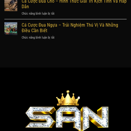
Cá Cược Đua Chó – Hình Thức Giải Trí Kịch Tính Và Hấp
–
Thắng
Cầu
Bí
Dẫn
Lớn
Lông
Quyết
Chức năng bình luận bị tắt
ở
–
Tăng
Cá
Hướng
Tỷ
Cược
Cá Cược Đua Ngựa – Trải Nghiệm Thú Vị Và Những
Dẫn
Lệ
Đua
Chi
Điều Cần Biết
Thắng
Chó
Tiết
Khi
Chức năng bình luận bị tắt
ở
–
Từ
Chơi
Cá
Hình
A-
Cược
Thức
Z
Đua
Giải
Cho
Ngựa
Trí
Người
–
Kịch
Mới
Trải
Tính
Nghiệm
Và
Thú
Hấp
Vị
Dẫn
Và
Những
Điều
Cần
Biết