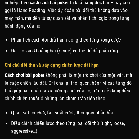
nghiệp theo
cách chơi bài poker
là khả năng đọc bài – hay còn
gọi là Hand Reading. Việc dự đoán bài đối thủ không dựa vào
may mắn, mà đến từ sự quan sát và phân tích logic trong từng
hành động của họ.
Phân tích cách đối thủ hành động theo từng vòng cược
Đặt họ vào khoảng bài (range) cụ thể để dễ phản ứng
Ghi chú đối thủ và xây dựng chiến lược dài hạn
Cách chơi bài poker
không phải là một trò chơi của một ván, mà
là cuộc chiến lâu dài. Ghi chú lại thói quen, hành vi của từng đối
thủ giúp bạn nhận ra xu hướng chơi của họ, từ đó dễ dàng điều
chỉnh chiến thuật ở những lần chạm trán tiếp theo.
Quan sát lối chơi, tần suất cược, thời gian phản hồi
Điều chỉnh chiến lược theo từng loại đối thủ (tight, loose,
aggressive…)