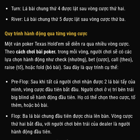
Turn: Lá bài chung thứ 4 được lật sau vòng cược thứ hai.
River: Lá bài chung thứ 5 được lật sau vòng cược thứ ba.
Quy trình hành động qua từng vòng cược
Một ván poker Texas Hold’em sẽ diễn ra qua nhiều vòng cược.
Theo
cách chơi bài poker.
trong mỗi vòng, người chơi sẽ có các
lựa chọn hành động như check (nhường), bet (cược), call (theo),
raise (tố), hoặc fold (bỏ bài). Sau đây là quy trình cụ thể:
Pre-Flop: Sau khi tất cả người chơi nhận được 2 lá bài tẩy của
mình, vòng cược đầu tiên bắt đầu. Người chơi ở vị trí bên trái
big blind sẽ hành động đầu tiên. Họ có thể chọn theo cược, tố
thêm, hoặc bỏ bài.
Flop: Ba lá bài chung đầu tiên được chia lên bàn. Vòng cược
thứ hai bắt đầu, với người chơi bên trái của dealer là người
hành động đầu tiên.