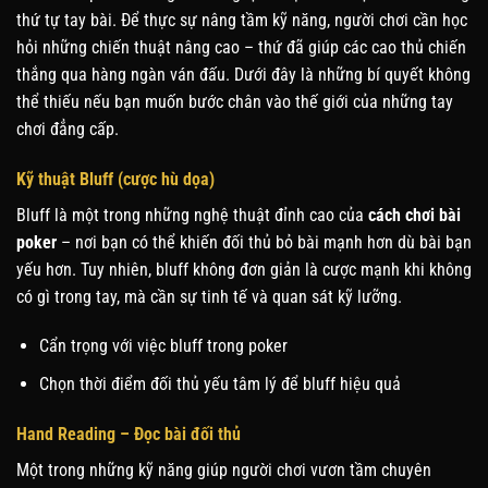
thứ tự tay bài. Để thực sự nâng tầm kỹ năng, người chơi cần học
hỏi những chiến thuật nâng cao – thứ đã giúp các cao thủ chiến
thắng qua hàng ngàn ván đấu. Dưới đây là những bí quyết không
thể thiếu nếu bạn muốn bước chân vào thế giới của những tay
chơi đẳng cấp.
Kỹ thuật Bluff (cược hù dọa)
Bluff là một trong những nghệ thuật đỉnh cao của
cách chơi bài
poker
– nơi bạn có thể khiến đối thủ bỏ bài mạnh hơn dù bài bạn
yếu hơn. Tuy nhiên, bluff không đơn giản là cược mạnh khi không
có gì trong tay, mà cần sự tinh tế và quan sát kỹ lưỡng.
Cẩn trọng với việc bluff trong poker
Chọn thời điểm đối thủ yếu tâm lý để bluff hiệu quả
Hand Reading – Đọc bài đối thủ
Một trong những kỹ năng giúp người chơi vươn tầm chuyên