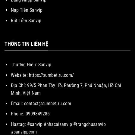
Nạp Tiền Sanvip
Rút Tiền Sanvip
THÔNG TIN LIÊN HỆ
Thương Hiệu: Sanvip
Website:
https://sumbet.ru.com/
Địa Chỉ: 99/5 Phan Tây Hồ, Phường 7, Phú Nhuận, Hồ Chí
Minh, Việt Nam
Email:
contact@sumbet.ru.com
Phone: 0909849286
Hastag: #sanvip #nhacaisanvip #trangchusanvip
#sanvippcom