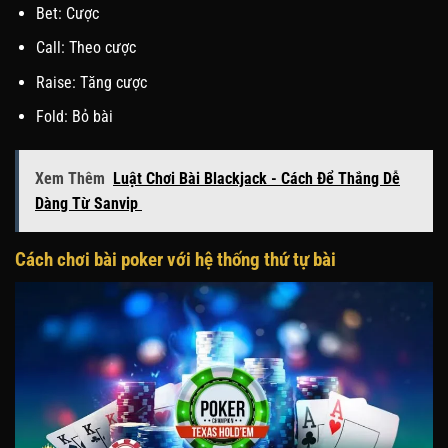
Bet: Cược
Call: Theo cược
Raise: Tăng cược
Fold: Bỏ bài
Xem Thêm
Luật Chơi Bài Blackjack - Cách Để Thắng Dễ
Dàng Từ Sanvip
Cách chơi bài poker với hệ thống thứ tự bài