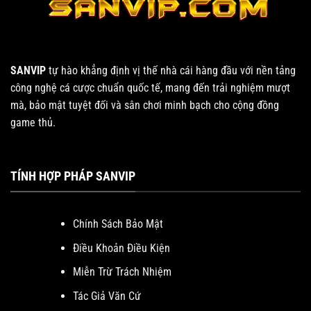
SANVIP
tự hào khẳng định vị thế nhà cái hàng đầu với nền tảng
công nghệ cá cược chuẩn quốc tế, mang đến trải nghiệm mượt
mà, bảo mật tuyệt đối và sân chơi minh bạch cho cộng đồng
game thủ.
TÍNH HỢP PHÁP SANVIP
Chính Sách Bảo Mật
Điều Khoản Điều Kiện
Miễn Trừ Trách Nhiệm
Tác Giả Văn Cứ