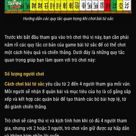
Hướng dẫn các quy tắc quan trọng khi chơi bài tứ sắc
Trước khi bắt đầu tham gia vào trò chơi thú vị này, bạn cần phải
nắm rõ các quy tắc cơ bản của game bài tứ sắc để có thể chơi
một cách hiệu quả và chiến thắng. Dưới đây là những quy tắc
quan trọng giúp bạn làm quen với trò chơi này:
Số lượng người chơi
Cách chơi bài tứ sắc
yêu cầu từ 2 đến 4 người tham gia mỗi ván.
Mỗi người sẽ nhận 8 quân bài và mục tiêu của họ là cố gắng sắp
xếp và kết hợp các quân bài để tạo thành các bộ bài hợp lệ, từ
đó giành chiến thắng.
Trò chơi sẽ càng thú vị và kịch tính hơn khi có đủ 4 người tham
gia, nhưng với 2 hoặc 3 người, trò chơi vẫn giữ được sự hấp dẫn
và không kém phần lôi cuốn.