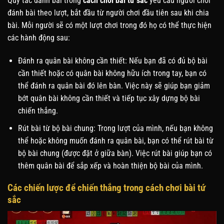
Quy tắc đánh bài trong
cách chơi bài tứ sắc
yêu cầu người chơi
đánh bài theo lượt, bắt đầu từ người chơi đầu tiên sau khi chia
bài. Mỗi người sẽ có một lượt chơi trong đó họ có thể thực hiện
các hành động sau:
Đánh ra quân bài không cần thiết: Nếu bạn đã có đủ bộ bài
cần thiết hoặc có quân bài không hữu ích trong tay, bạn có
thể đánh ra quân bài đó lên bàn. Việc này sẽ giúp bạn giảm
bớt quân bài không cần thiết và tiếp tục xây dựng bộ bài
chiến thắng.
Rút bài từ bộ bài chung: Trong lượt của mình, nếu bạn không
thể hoặc không muốn đánh ra quân bài, bạn có thể rút bài từ
bộ bài chung (được đặt ở giữa bàn). Việc rút bài giúp bạn có
thêm quân bài để sắp xếp và hoàn thiện bộ bài của mình.
Các chiến lược để chiến thắng trong cách chơi bài tứ
sắc