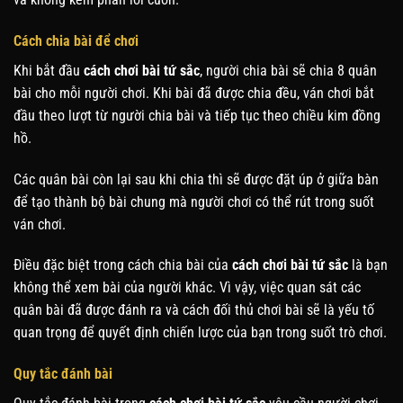
Cách chia bài để chơi
Khi bắt đầu
cách chơi bài tứ sắc
, người chia bài sẽ chia 8 quân
bài cho mỗi người chơi. Khi bài đã được chia đều, ván chơi bắt
đầu theo lượt từ người chia bài và tiếp tục theo chiều kim đồng
hồ.
Các quân bài còn lại sau khi chia thì sẽ được đặt úp ở giữa bàn
để tạo thành bộ bài chung mà người chơi có thể rút trong suốt
ván chơi.
Điều đặc biệt trong cách chia bài của
cách chơi bài tứ sắc
là bạn
không thể xem bài của người khác. Vì vậy, việc quan sát các
quân bài đã được đánh ra và cách đối thủ chơi bài sẽ là yếu tố
quan trọng để quyết định chiến lược của bạn trong suốt trò chơi.
Quy tắc đánh bài